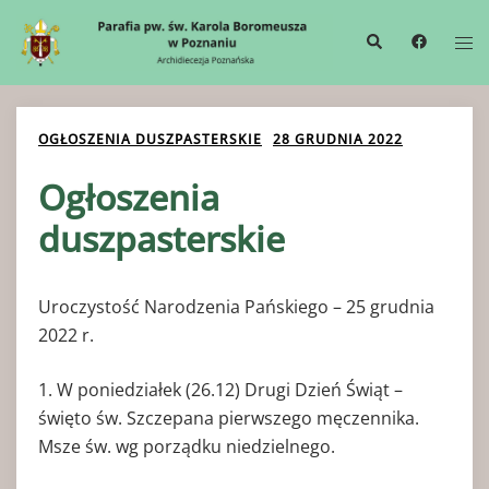
Przejdź
Wyszukiwanie
Me
do
prze
treści
OGŁOSZENIA DUSZPASTERSKIE
28 GRUDNIA 2022
Ogłoszenia
duszpasterskie
Uroczystość Narodzenia Pańskiego – 25 grudnia
2022 r.
1. W poniedziałek (26.12) Drugi Dzień Świąt –
święto św. Szczepana pierwszego męczennika.
Msze św. wg porządku niedzielnego.