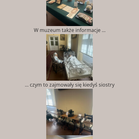
W muzeum także informacje …
… czym to zajmowały się kiedyś siostry