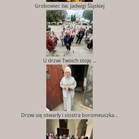
Grobowiec św. Jadwigi Śląskiej
U drzwi Twoich stoję …
Drzwi się otwarły i siostra boromeuszka…