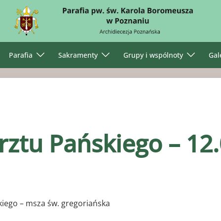
Parafia
Sakramenty
Grupy i wspólnoty
Gal
rztu Pańskiego – 12
iego – msza św. gregoriańska