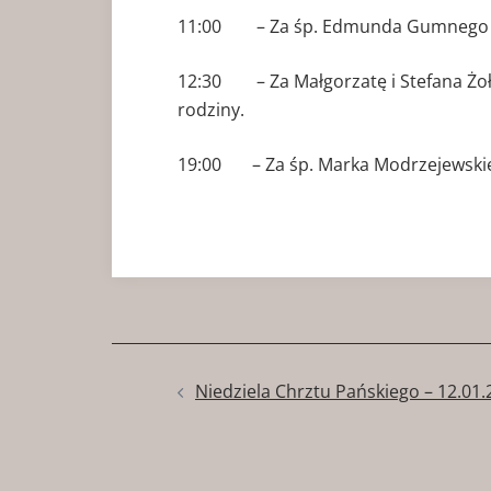
11:00 – Za śp. Edmunda Gumnego –
12:30 – Za Małgorzatę i Stefana Żołda
rodziny.
19:00 – Za śp. Marka Modrzejewskie
Zobacz
Niedziela Chrztu Pańskiego – 12.01
wpisy