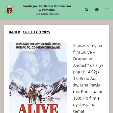
Przejdź
Wyszukiwanie
Me
do
prze
treści
BANER
14 LUTEGO 2025
Zapraszamy na
film „Alive –
Dramat w
Andach” dziś (w
piątek 14.02) o
18:45 do Auli
św. Jana Pawła II
(os. Pod Lipami
100). Po filmie
dyskusja na
temat