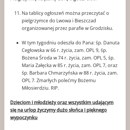
Na tablicy ogłoszeń można przeczytać o
pielgrzymce do Lwowa i Bieszczad
organizowanej przez parafie w Grodzisku.
W tym tygodniu odeszła do Pana: śp. Danuta
Cegłowska w 66 r. życia, zam. OPL 9, śp.
Bożena Środa w 74 r. życia, zam. OPL 5, śp.
Maria Załęcka w 85 r. życia, zam. OPL 7, oraz
śp. Barbara Chmarzyńska w 88 r. życia, zam.
OPL 7. Zmarłych polećmy Bożemu
Miłosierdziu. RIP.
Dzieciom i młodzieży oraz wszystkim udającym
się na urlop życzymy dużo słońca i pięknego
wypoczynku