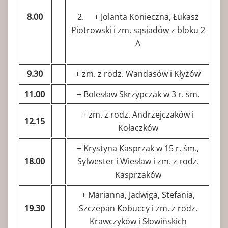
8.00
2. + Jolanta Konieczna, Łukasz
Piotrowski i zm. sąsiadów z bloku 2
A
9.30
+ zm. z rodz. Wandasów i Kłyżów
11.00
+ Bolesław Skrzypczak w 3 r. śm.
+ zm. z rodz. Andrzejczaków i
12.15
Kołaczków
+ Krystyna Kasprzak w 15 r. śm.,
18.00
Sylwester i Wiesław i zm. z rodz.
Kasprzaków
+ Marianna, Jadwiga, Stefania,
19.30
Szczepan Kobuccy i zm. z rodz.
Krawczyków i Słowińskich