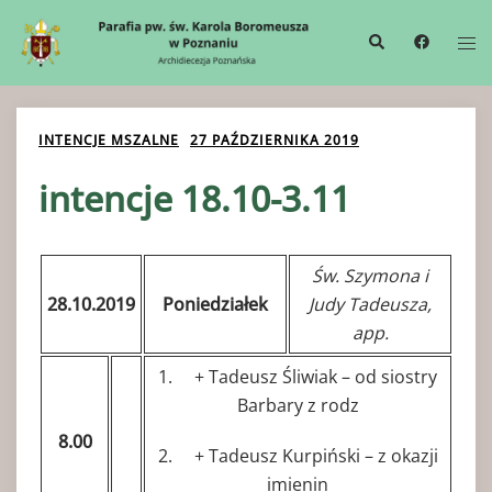
Przejdź
Wyszukiwanie
Me
do
prze
treści
INTENCJE MSZALNE
27 PAŹDZIERNIKA 2019
intencje 18.10-3.11
Św. Szymona i
28.10.2019
Poniedziałek
Judy Tadeusza,
app.
1. + Tadeusz Śliwiak – od siostry
Barbary z rodz
8.00
2. + Tadeusz Kurpiński – z okazji
imienin