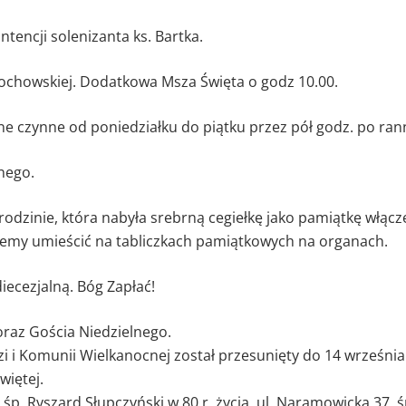
ntencji solenizanta ks. Bartka.
tochowskiej. Dodatkowa Msza Święta o godz 10.00.
ne czynne od poniedziałku do piątku przez pół godz. po rann
nego.
odzinie, która nabyła srebrną cegiełkę jako pamiątkę włąc
iemy umieścić na tabliczkach pamiątkowych na organach.
iecezjalną. Bóg Zapłać!
oraz Gościa Niedzielnego.
 i Komunii Wielkanocnej został przesunięty do 14 września
więtej.
śp. Ryszard Słupczyński w 80 r. życia, ul. Naramowicka 37, śp