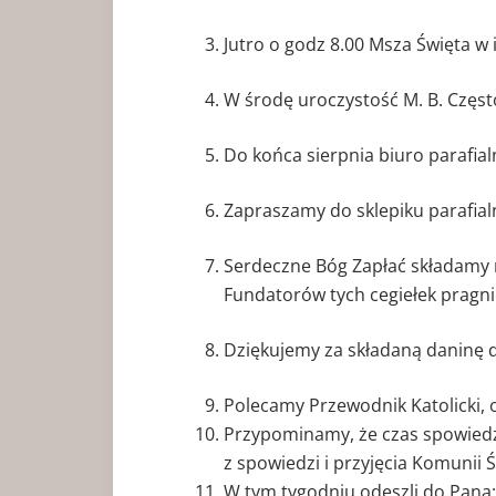
Jutro o godz 8.00 Msza Święta w i
W środę uroczystość M. B. Częs
Do końca sierpnia biuro parafial
Zapraszamy do sklepiku parafial
Serdeczne Bóg Zapłać składamy r
Fundatorów tych cegiełek pragn
Dziękujemy za składaną daninę d
Polecamy Przewodnik Katolicki, 
Przypominamy, że czas spowiedzi
z spowiedzi i przyjęcia Komunii Ś
W tym tygodniu odeszli do Pana: 