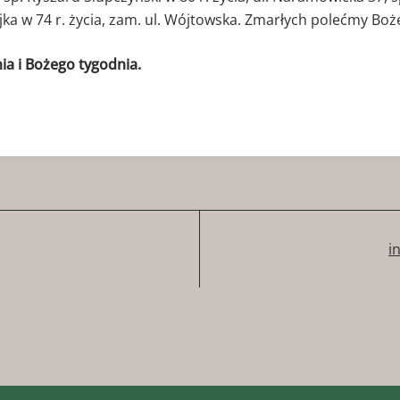
ajka w 74 r. życia, zam. ul. Wójtowska. Zmarłych polećmy B
a i Bożego tygodnia.
i