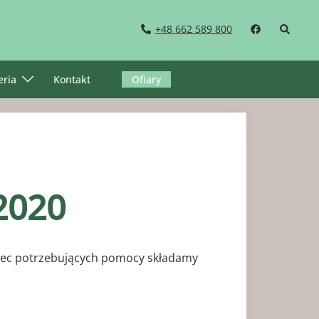
Wyszuki
+48 662 589 800
eria
Kontakt
Ofiary
 2020
wobec potrzebujących pomocy składamy