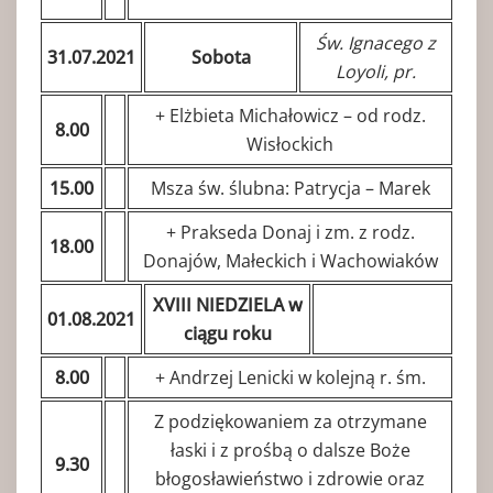
Św. Ignacego z
31.07.2021
Sobota
Loyoli, pr.
+ Elżbieta Michałowicz – od rodz.
8.00
Wisłockich
15.00
Msza św. ślubna: Patrycja – Marek
+ Prakseda Donaj i zm. z rodz.
18.00
Donajów, Małeckich i Wachowiaków
XVIII NIEDZIELA w
01.08.2021
ciągu roku
8.00
+ Andrzej Lenicki w kolejną r. śm.
Z podziękowaniem za otrzymane
łaski i z prośbą o dalsze Boże
9.30
błogosławieństwo i zdrowie oraz