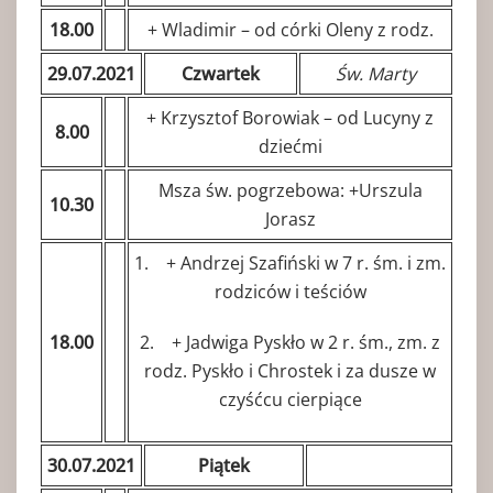
18.00
+ Wladimir – od córki Oleny z rodz.
29.07.2021
Czwartek
Św. Marty
+ Krzysztof Borowiak – od Lucyny z
8.00
dziećmi
Msza św. pogrzebowa: +Urszula
10.30
Jorasz
1. + Andrzej Szafiński w 7 r. śm. i zm.
rodziców i teściów
18.00
2. + Jadwiga Pyskło w 2 r. śm., zm. z
rodz. Pyskło i Chrostek i za dusze w
czyśćcu cierpiące
30.07.2021
Piątek