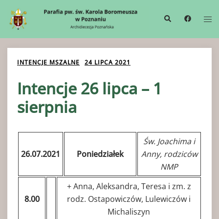
Przejdź
Wyszukiwanie
Me
do
prze
treści
INTENCJE MSZALNE
24 LIPCA 2021
Intencje 26 lipca – 1
sierpnia
Św. Joachima i
26.07.2021
Poniedziałek
Anny, rodziców
NMP
+ Anna, Aleksandra, Teresa i zm. z
8.00
rodz. Ostapowiczów, Lulewiczów i
Michaliszyn