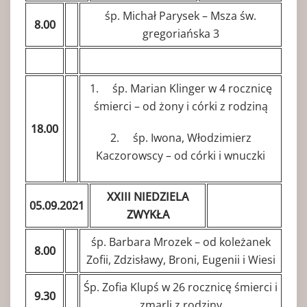
śp. Michał Parysek – Msza św.
8.00
gregoriańska 3
1. śp. Marian Klinger w 4 rocznicę
śmierci – od żony i córki z rodziną
18.00
2. śp. Iwona, Włodzimierz
Kaczorowscy – od córki i wnuczki
XXIII NIEDZIELA
05.09.2021
ZWYKŁA
śp. Barbara Mrozek – od koleżanek
8.00
Zofii, Zdzisławy, Broni, Eugenii i Wiesi
Śp. Zofia Klupś w 26 rocznicę śmierci i
9.30
zmarli z rodziny