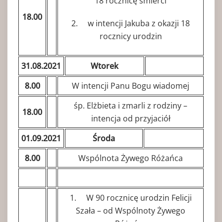
18 rocznicę śmierci
18.00
2. w intencji Jakuba z okazji 18
rocznicy urodzin
31.08.2021
Wtorek
8.00
W intencji Panu Bogu wiadomej
śp. Elżbieta i zmarli z rodziny –
18.00
intencja od przyjaciół
01.09.2021
Środa
8.00
Wspólnota Żywego Różańca
1. W 90 rocznicę urodzin Felicji
Szała – od Wspólnoty Żywego