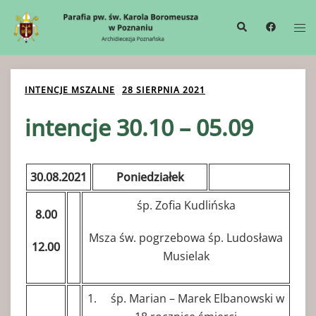
Przejdź
Wyszukiwanie
Me
do
prze
treści
INTENCJE MSZALNE
28 SIERPNIA 2021
intencje 30.10 – 05.09
30.08.2021
Poniedziałek
śp. Zofia Kudlińska
8.00
Msza św. pogrzebowa śp. Ludosława
12.00
Musielak
1. śp. Marian – Marek Elbanowski w